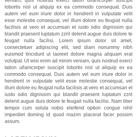
veniam, quis nostrud exerci tation ullamcorper suscipit
lobortis nisl ut aliquip ex ea commodo consequat. Duis
autem vel eum iriure dolor in hendrerit in vulputate velit
esse molestie consequat, vel illum dolore eu feugiat nulla
facilisis at vero et accumsan et iusto odio dignissim qui
blandit praesent luptatum zzril delenit augue duis dolore te
feugait nulla facilisi. Lorem ipsum dolor sit amet,
consectetuer adipiscing elit, sed diam nonummy nibh
euismod tincidunt ut laoreet dolore magna aliquam erat
volutpat. Ut wisi enim ad minim veniam, quis nostrud exerci
tation ullamcorper suscipit lobortis nisl ut aliquip ex ea
commodo consequat. Duis autem vel eum iriure dolor in
hendrerit in vulputate velit esse molestie consequat, vel
illum dolore eu feugiat nulla facilisis at vero et accumsan et
iusto odio dignissim qui blandit praesent luptatum zzril
delenit augue duis dolore te feugait nulla facilisi. Nam liber
tempor cum soluta nobis eleifend option congue nihil
imperdiet doming id quod mazim placerat facer possim
assum.