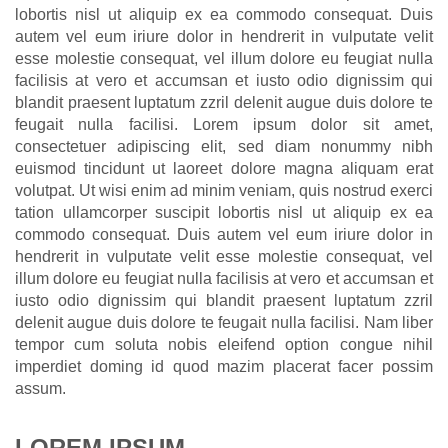
lobortis nisl ut aliquip ex ea commodo consequat. Duis
autem vel eum iriure dolor in hendrerit in vulputate velit
esse molestie consequat, vel illum dolore eu feugiat nulla
facilisis at vero et accumsan et iusto odio dignissim qui
blandit praesent luptatum zzril delenit augue duis dolore te
feugait nulla facilisi. Lorem ipsum dolor sit amet,
consectetuer adipiscing elit, sed diam nonummy nibh
euismod tincidunt ut laoreet dolore magna aliquam erat
volutpat. Ut wisi enim ad minim veniam, quis nostrud exerci
tation ullamcorper suscipit lobortis nisl ut aliquip ex ea
commodo consequat. Duis autem vel eum iriure dolor in
hendrerit in vulputate velit esse molestie consequat, vel
illum dolore eu feugiat nulla facilisis at vero et accumsan et
iusto odio dignissim qui blandit praesent luptatum zzril
delenit augue duis dolore te feugait nulla facilisi. Nam liber
tempor cum soluta nobis eleifend option congue nihil
imperdiet doming id quod mazim placerat facer possim
assum.
LOREM IPSUM